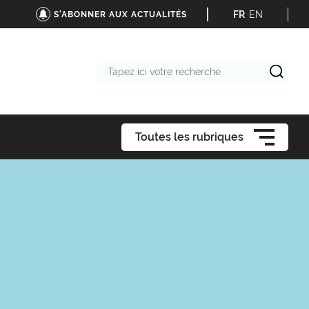
FR
EN
S'ABONNER AUX ACTUALITÉS
Tapez
ici
votre
recherche
Toutes les rubriques